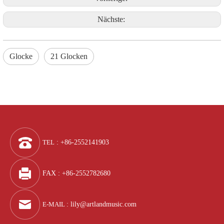
Nächste:
Glocke
21 Glocken
TEL
: +86-2552141903
FAX : +86-2552782680
E-MAIL
:
lily@artlandmusic.com