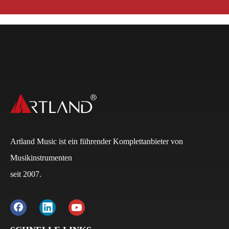
Artland Music ist ein führender Komplettanbieter von
Musikinstrumenten
seit 2007.
Q
Wie lauten die Zahlungsbedingungen?
A
Normalerweise beträgt die Anzahlung bei FCL 30 %
und der Restbetrag 70 % auf die B/L-Kopie. Bei LCL
beträgt die Anzahlung 30 %, der Restbetrag 70 % vor