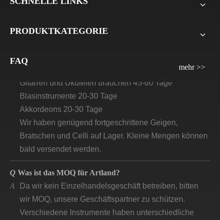
SCHNELLE LINKS
der Lieferung. Für alle Musterbestellungen verlangen
wir die Zahlung vor der Lieferung.
PRODUKTKATEGORIE
Q
Wie lange wird die Vorlaufzeit/Lieferzeit für Artland
sein?
FAQ
A
Violinen, Bratsche, Celli: 30 Tage–45 Tage
mehr >>
Gitarren und Ukulelen brauchen 45-60 Tage
Blasinstrumente 20-30 Tage
Akkordeons 20-30 Tage
Wir haben genügend fortgeschrittene Geigen,
Bratschen und Celli auf Lager. Kleine Mengen können
bald versendet werden.
Q
Was ist das MOQ für Artland?
A
Da wir kein Einzelhandelsgeschäft betreiben, bitten
wir MOQ, unsere Geschäftspartner zu schützen.
Verschiedene Instrumente haben unterschiedliche
MOQ-Anfragen. Kontaktieren Sie uns, um detaillierte