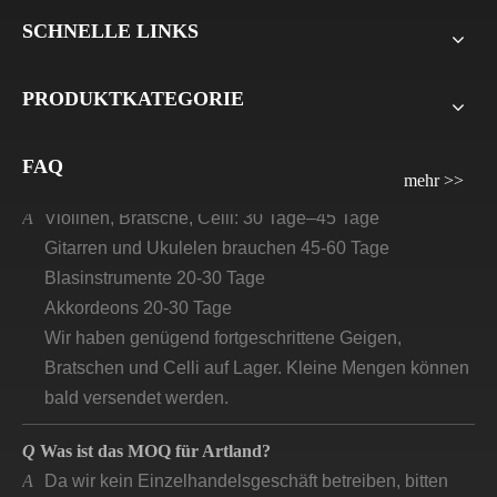
und der Restbetrag 70 % auf die B/L-Kopie. Bei LCL
SCHNELLE LINKS
beträgt die Anzahlung 30 %, der Restbetrag 70 % vor
der Lieferung. Für alle Musterbestellungen verlangen
PRODUKTKATEGORIE
wir die Zahlung vor der Lieferung.
Q
Wie lange wird die Vorlaufzeit/Lieferzeit für Artland
FAQ
sein?
mehr >>
A
Violinen, Bratsche, Celli: 30 Tage–45 Tage
Gitarren und Ukulelen brauchen 45-60 Tage
Blasinstrumente 20-30 Tage
Akkordeons 20-30 Tage
Wir haben genügend fortgeschrittene Geigen,
Bratschen und Celli auf Lager. Kleine Mengen können
bald versendet werden.
Q
Was ist das MOQ für Artland?
A
Da wir kein Einzelhandelsgeschäft betreiben, bitten
wir MOQ, unsere Geschäftspartner zu schützen.