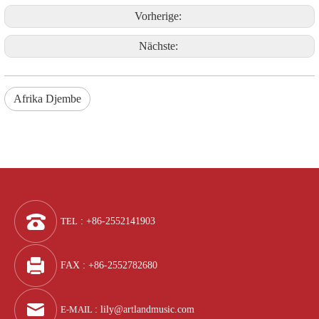
Vorherige:
Nächste:
Afrika Djembe
TEL
: +86-2552141903
FAX : +86-2552782680
E-MAIL
:
lily@artlandmusic.com