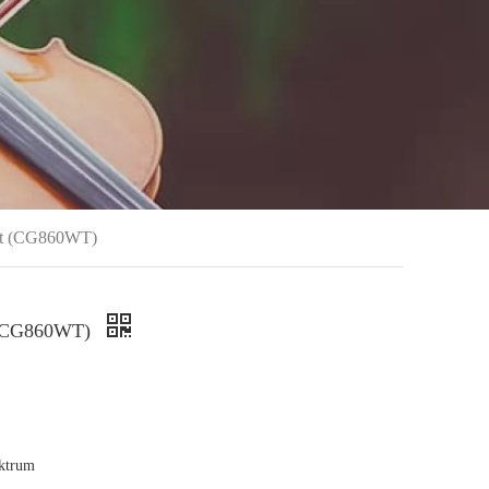
Set (CG860WT)
t (CG860WT)
ektrum