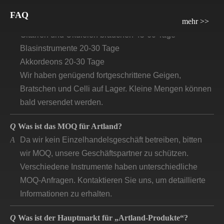
sein?
A
Violinen, Bratsche, Celli: 30 Tage–45 Tage
FAQ
mehr >>
Gitarren und Ukulelen brauchen 45-60 Tage
Blasinstrumente 20-30 Tage
Akkordeons 20-30 Tage
Wir haben genügend fortgeschrittene Geigen,
Bratschen und Celli auf Lager. Kleine Mengen können
bald versendet werden.
Q
Was ist das MOQ für Artland?
A
Da wir kein Einzelhandelsgeschäft betreiben, bitten
wir MOQ, unsere Geschäftspartner zu schützen.
Verschiedene Instrumente haben unterschiedliche
MOQ-Anfragen. Kontaktieren Sie uns, um detaillierte
Informationen zu erhalten.
Q
Was ist der Hauptmarkt für „Artland-Produkte“?
A
Gemäß unserer Produktqualität und