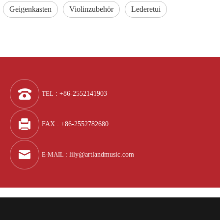
Geigenkasten
Violinzubehör
Lederetui
TEL
: +86-2552141903
FAX : +86-2552782680
E-MAIL
:
lily@artlandmusic.com