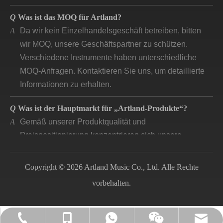
Q
Was ist das MOQ für Artland?
A
Da wir kein Einzelhandelsgeschäft betreiben, bitten
wir MOQ, unsere Geschäftspartner zu schützen.
Verschiedene Instrumente haben unterschiedliche
MOQ-Anfragen. Kontaktieren Sie uns, um detaillierte
Informationen zu erhalten.
Q
Was ist der Hauptmarkt für „Artland-Produkte“?
A
Gemäß unserer Produktqualität und
Preispositionierung konzentrieren sich unsere
Hauptmärkte auf Industrieländer, die auf dem Markt
nach guter Qualität fragen.
Copyright © 2026 Artland Music Co., Ltd. Alle Rechte
Q
Wie lange entwickelt sich das Unternehmen „artland“
vorbehalten.
und wie ist das Feedback?
A
Das Unternehmen Artland ist seit 2007 registriert. In
den 14 Jahren haben wir mit über 140 Unternehmen in
lily@artlandmusic.com
+86-13770532692
+86-13770532692
+86-2552141903