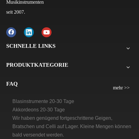
Musikinstrumenten
Q
Wie lauten die Zahlungsbedingungen?
seit 2007.
A
Normalerweise beträgt die Anzahlung bei FCL 30 %
und der Restbetrag 70 % auf die B/L-Kopie. Bei LCL
beträgt die Anzahlung 30 %, der Restbetrag 70 % vor
der Lieferung. Für alle Musterbestellungen verlangen
SCHNELLE LINKS
wir die Zahlung vor der Lieferung.
PRODUKTKATEGORIE
Q
Wie lange wird die Vorlaufzeit/Lieferzeit für Artland
sein?
A
Violinen, Bratsche, Celli: 30 Tage–45 Tage
FAQ
mehr >>
Gitarren und Ukulelen brauchen 45-60 Tage
Blasinstrumente 20-30 Tage
Akkordeons 20-30 Tage
Wir haben genügend fortgeschrittene Geigen,
Bratschen und Celli auf Lager. Kleine Mengen können
bald versendet werden.