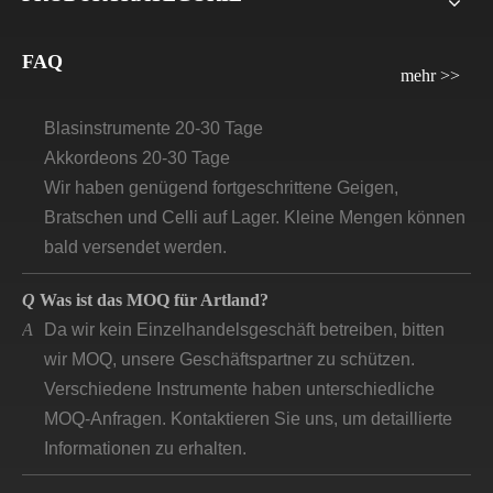
Q
Wie lange wird die Vorlaufzeit/Lieferzeit für Artland
sein?
A
Violinen, Bratsche, Celli: 30 Tage–45 Tage
FAQ
mehr >>
Gitarren und Ukulelen brauchen 45-60 Tage
Blasinstrumente 20-30 Tage
Akkordeons 20-30 Tage
Wir haben genügend fortgeschrittene Geigen,
Bratschen und Celli auf Lager. Kleine Mengen können
bald versendet werden.
Q
Was ist das MOQ für Artland?
A
Da wir kein Einzelhandelsgeschäft betreiben, bitten
wir MOQ, unsere Geschäftspartner zu schützen.
Verschiedene Instrumente haben unterschiedliche
MOQ-Anfragen. Kontaktieren Sie uns, um detaillierte
Informationen zu erhalten.
Q
Was ist der Hauptmarkt für „Artland-Produkte“?