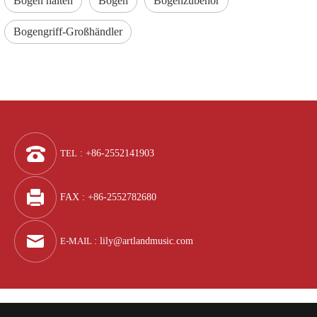
Bogen halten
Bogen
Bogenzubehör
Bogengriff-Großhändler
TEL
: +86-2552141903
FAX : +86-2552782680
E-MAIL
:
lily@artlandmusic.com