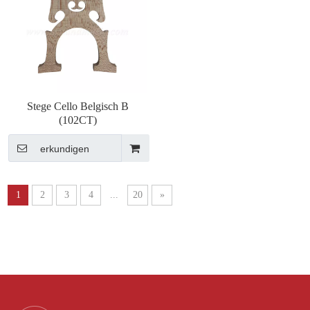
Stege Cello Belgisch B
(102CT)
erkundigen
1
2
3
4
...
20
»