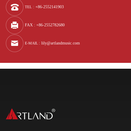
TEL
: +86-2552141903
FAX : +86-2552782680
E-MAIL
:
lily@artlandmusic.com