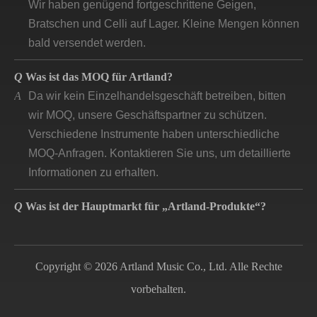
Bratschen und Celli auf Lager. Kleine Mengen können
bald versendet werden.
Q
Was ist das MOQ für Artland?
A
Da wir kein Einzelhandelsgeschäft betreiben, bitten
wir MOQ, unsere Geschäftspartner zu schützen.
Verschiedene Instrumente haben unterschiedliche
MOQ-Anfragen. Kontaktieren Sie uns, um detaillierte
Informationen zu erhalten.
Q
Was ist der Hauptmarkt für „Artland-Produkte“?
A
Gemäß unserer Produktqualität und
Preispositionierung konzentrieren sich unsere
Hauptmärkte auf Industrieländer, die auf dem Markt
Copyright © 2026 Artland Music Co., Ltd. Alle Rechte
nach guter Qualität fragen.
vorbehalten.
Q
Wie lange entwickelt sich das Unternehmen „artland“