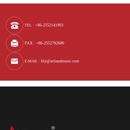
TEL
: +86-2552141903
FAX : +86-2552782680
E-MAIL
:
lily@artlandmusic.com