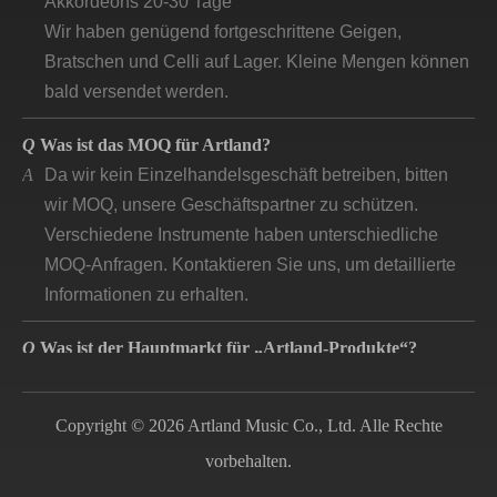
Wir haben genügend fortgeschrittene Geigen,
Bratschen und Celli auf Lager. Kleine Mengen können
bald versendet werden.
Q
Was ist das MOQ für Artland?
A
Da wir kein Einzelhandelsgeschäft betreiben, bitten
wir MOQ, unsere Geschäftspartner zu schützen.
Verschiedene Instrumente haben unterschiedliche
MOQ-Anfragen. Kontaktieren Sie uns, um detaillierte
Informationen zu erhalten.
Q
Was ist der Hauptmarkt für „Artland-Produkte“?
A
Gemäß unserer Produktqualität und
Preispositionierung konzentrieren sich unsere
Copyright © 2026 Artland Music Co., Ltd. Alle Rechte
Hauptmärkte auf Industrieländer, die auf dem Markt
nach guter Qualität fragen.
vorbehalten.