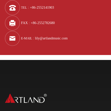
TEL
: +86-2552141903
FAX : +86-2552782680
E-MAIL
:
lily@artlandmusic.com