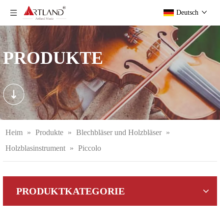
Deutsch
PRODUKTE
Heim
»
Produkte
»
Blechbläser und Holzbläser
»
Holzblasinstrument
»
Piccolo
PRODUKTKATEGORIE