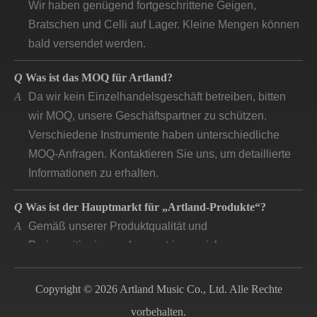
Bratschen und Celli auf Lager. Kleine Mengen können
bald versendet werden.
Q
Was ist das MOQ für Artland?
A
Da wir kein Einzelhandelsgeschäft betreiben, bitten
wir MOQ, unsere Geschäftspartner zu schützen.
Verschiedene Instrumente haben unterschiedliche
MOQ-Anfragen. Kontaktieren Sie uns, um detaillierte
Informationen zu erhalten.
Q
Was ist der Hauptmarkt für „Artland-Produkte“?
A
Gemäß unserer Produktqualität und
Preispositionierung konzentrieren sich unsere
Hauptmärkte auf Industrieländer, die auf dem Markt
nach guter Qualität fragen.
Copyright © 2026 Artland Music Co., Ltd. Alle Rechte
Q
Wie lange entwickelt sich das Unternehmen „artland“
vorbehalten.