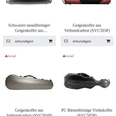
Schwarzer mondförmiger
Geigenkoffer aus
Geigenkoffer aus
Verbundcarbon (SVC503P)
Kohlefaserverbundwerkstoff
mit Büchertasche (SVC204P)
erkundigen
erkundigen
Geigenkoffer aus
PC Birnenförmige Violinkoffer
Verbundcarbon (SVC504P)
(SVC505P)