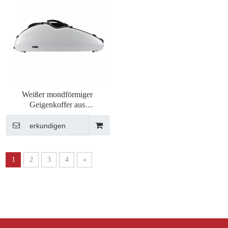
Weißer mondförmiger
Geigenkoffer aus
Kohlefaserverbundwerkstoff
mit Büchertasche (SVC204P)
erkundigen
1
2
3
4
»