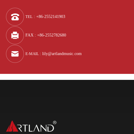
TEL
: +86-2552141903
FAX : +86-2552782680
E-MAIL
:
lily@artlandmusic.com