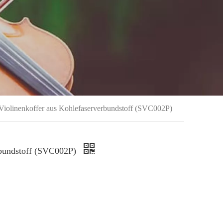
r Violinenkoffer aus Kohlefaserverbundstoff (SVC002P)
erbundstoff (SVC002P)