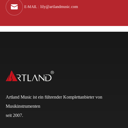
E-MAIL
:
lily@artlandmusic.com
Artland Music ist ein führender Komplettanbieter von
Musikinstrumenten
seit 2007.
Q
Wie lauten die Zahlungsbedingungen?
A
Normalerweise beträgt die Anzahlung bei FCL 30 %