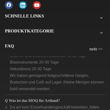
und der Restbetrag 70 % auf die B/L-Kopie. Bei LCL
beträgt die Anzahlung 30 %, der Restbetrag 70 % vor
SCHNELLE LINKS
der Lieferung. Für alle Musterbestellungen verlangen
wir die Zahlung vor der Lieferung.
PRODUKTKATEGORIE
Q
Wie lange wird die Vorlaufzeit/Lieferzeit für Artland
sein?
FAQ
A
Violinen, Bratsche, Celli: 30 Tage–45 Tage
mehr >>
Gitarren und Ukulelen brauchen 45-60 Tage
Blasinstrumente 20-30 Tage
Akkordeons 20-30 Tage
Wir haben genügend fortgeschrittene Geigen,
Bratschen und Celli auf Lager. Kleine Mengen können
bald versendet werden.
Q
Was ist das MOQ für Artland?
A
Da wir kein Einzelhandelsgeschäft betreiben, bitten