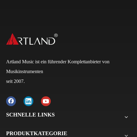
Q
Wie lauten die Zahlungsbedingungen?
Artland Music ist ein führender Komplettanbieter von
A
Normalerweise beträgt die Anzahlung bei FCL 30 %
Musikinstrumenten
und der Restbetrag 70 % auf die B/L-Kopie. Bei LCL
seit 2007.
beträgt die Anzahlung 30 %, der Restbetrag 70 % vor
der Lieferung. Für alle Musterbestellungen verlangen
wir die Zahlung vor der Lieferung.
Q
Wie lange wird die Vorlaufzeit/Lieferzeit für Artland
SCHNELLE LINKS
sein?
A
Violinen, Bratsche, Celli: 30 Tage–45 Tage
PRODUKTKATEGORIE
Gitarren und Ukulelen brauchen 45-60 Tage