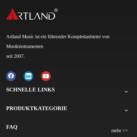
Artland Music ist ein führender Komplettanbieter von
Musikinstrumenten
seit 2007.
Q
Wie lauten die Zahlungsbedingungen?
A
Normalerweise beträgt die Anzahlung bei FCL 30 %
und der Restbetrag 70 % auf die B/L-Kopie. Bei LCL
SCHNELLE LINKS
beträgt die Anzahlung 30 %, der Restbetrag 70 % vor
der Lieferung. Für alle Musterbestellungen verlangen
PRODUKTKATEGORIE
wir die Zahlung vor der Lieferung.
Q
Wie lange wird die Vorlaufzeit/Lieferzeit für Artland
FAQ
sein?
mehr >>
A
Violinen, Bratsche, Celli: 30 Tage–45 Tage