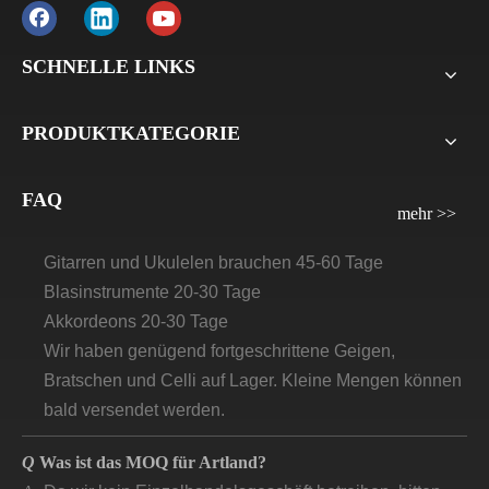
und der Restbetrag 70 % auf die B/L-Kopie. Bei LCL
beträgt die Anzahlung 30 %, der Restbetrag 70 % vor
SCHNELLE LINKS
der Lieferung. Für alle Musterbestellungen verlangen
wir die Zahlung vor der Lieferung.
PRODUKTKATEGORIE
Q
Wie lange wird die Vorlaufzeit/Lieferzeit für Artland
sein?
FAQ
mehr >>
A
Violinen, Bratsche, Celli: 30 Tage–45 Tage
Gitarren und Ukulelen brauchen 45-60 Tage
Blasinstrumente 20-30 Tage
Akkordeons 20-30 Tage
Wir haben genügend fortgeschrittene Geigen,
Bratschen und Celli auf Lager. Kleine Mengen können
bald versendet werden.
Q
Was ist das MOQ für Artland?
A
Da wir kein Einzelhandelsgeschäft betreiben, bitten