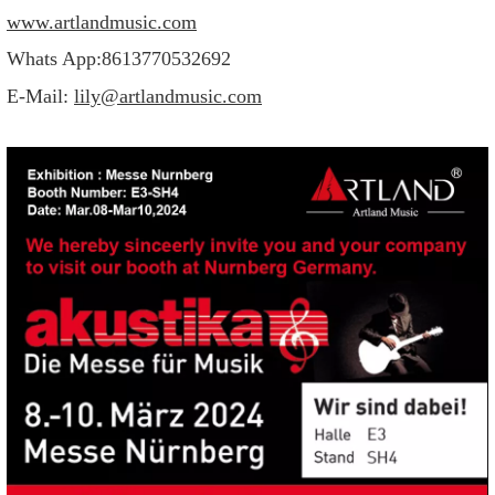
www.artlandmusic.com
Whats App:8613770532692
E-Mail:
lily@artlandmusic.com