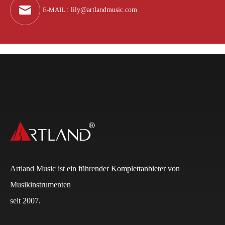
E-MAIL
:
lily@artlandmusic.com
Artland Music ist ein führender Komplettanbieter von
Musikinstrumenten
seit 2007.
Q
Wie lauten die Zahlungsbedingungen?
A
Normalerweise beträgt die Anzahlung bei FCL 30 %