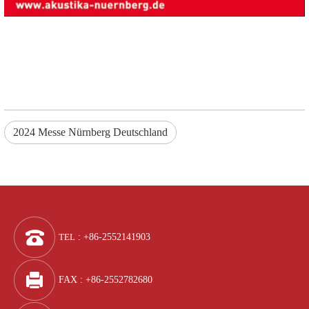
2024 Messe Nürnberg Deutschland
TEL
: +86-2552141903
FAX : +86-2552782680