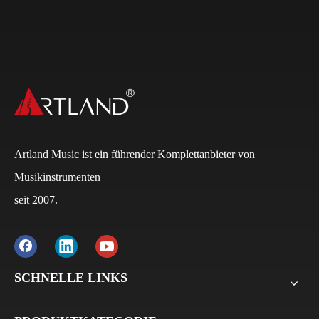
Artland Music ist ein führender Komplettanbieter von
Musikinstrumenten
seit 2007.
Q
Wie lauten die Zahlungsbedingungen?
A
Normalerweise beträgt die Anzahlung bei FCL 30 %
und der Restbetrag 70 % auf die B/L-Kopie. Bei LCL
beträgt die Anzahlung 30 %, der Restbetrag 70 % vor
SCHNELLE LINKS
der Lieferung. Für alle Musterbestellungen verlangen
wir die Zahlung vor der Lieferung.